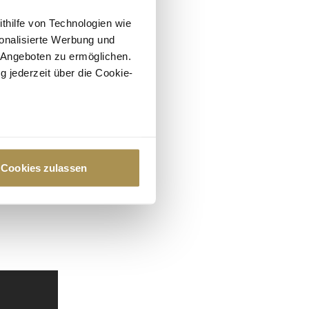
ithilfe von Technologien wie
onalisierte Werbung und
 Angeboten zu ermöglichen.
g jederzeit über die Cookie-
au sein können
zieren
Cookies zulassen
hre Präferenzen im
Abschnitt
 Medien anbieten zu können
hrer Verwendung unserer
 führen diese Informationen
ie im Rahmen Ihrer Nutzung