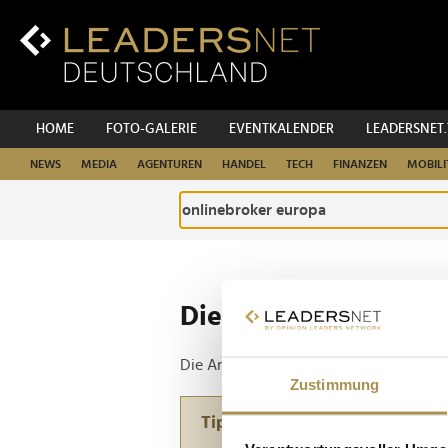
Zum
Inhalt
Zur
Fußzeilen-
Navigation
Zur
HOME
FOTO-GALERIE
EVENTKALENDER
LEADERSNET
Hauptnavigation
NEWS
MEDIA
AGENTUREN
HANDEL
TECH
FINANZEN
MOBILI
Die ganze Website d
Die Anfrage ergab 1 Treffer.
Zustimmung
Tipp