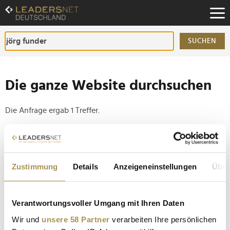
Zum
Inhalt
Zur
Fußzeilen-
SUCHEN
Navigation
Zur
Hauptnavigation
Die ganze Website durchsuchen
Die Anfrage ergab 1 Treffer.
Tipp
Seiten suchen, die genau diese Wortgruppe enthalten:
Zustimmung
Details
Anzeigeneinstellungen
Über
Setzen Sie die gesuchten Wörter zwischen
Anführungszeichen: zb "Vorname Nachname".
Verantwortungsvoller Umgang mit Ihren Daten
So können Unternehmen im Metaverse Geld
Wir und
unsere 58 Partner
verarbeiten Ihre persönlichen
verdienen