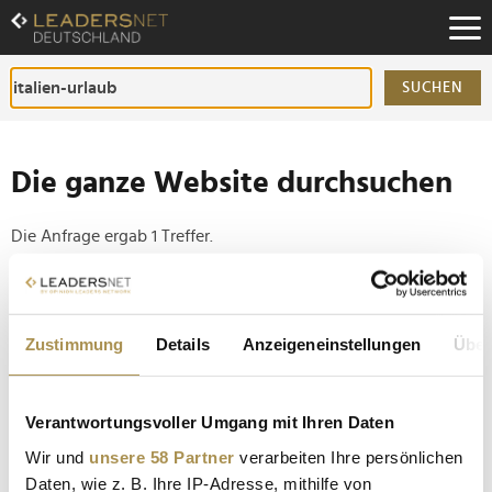
Zum
Inhalt
Zur
Fußzeilen-
SUCHEN
Navigation
Zur
Hauptnavigation
Die ganze Website durchsuchen
Die Anfrage ergab 1 Treffer.
Tipp
Seiten suchen, die genau diese Wortgruppe enthalten:
Zustimmung
Details
Anzeigeneinstellungen
Über
Setzen Sie die gesuchten Wörter zwischen
Anführungszeichen: zb "Vorname Nachname".
Verantwortungsvoller Umgang mit Ihren Daten
Wir und
unsere 58 Partner
verarbeiten Ihre persönlichen
Palazzo Margherita: Francis Ford Coppolas
Daten, wie z. B. Ihre IP-Adresse, mithilfe von
wahrgewordener Traum eines süditalienischen...