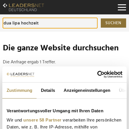
Zum
Inhalt
Zur
Fußzeilen-
SUCHEN
Navigation
Zur
Hauptnavigation
Die ganze Website durchsuchen
Die Anfrage ergab 1 Treffer.
Tipp
Seiten suchen, die genau diese Wortgruppe enthalten:
Zustimmung
Details
Anzeigeneinstellungen
Über
Setzen Sie die gesuchten Wörter zwischen
Anführungszeichen: zb "Vorname Nachname".
Verantwortungsvoller Umgang mit Ihren Daten
Wir und
unsere 58 Partner
verarbeiten Ihre persönlichen
Palazzo Margherita: Francis Ford Coppolas
Daten, wie z. B. Ihre IP-Adresse, mithilfe von
wahrgewordener Traum eines süditalienischen...