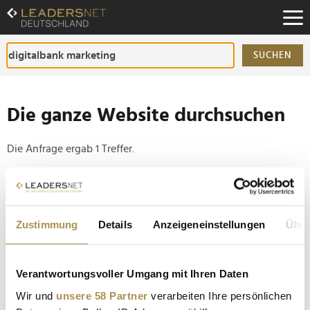
Zum
Inhalt
Zur
Fußzeilen-
SUCHEN
Navigation
Zur
Hauptnavigation
Die ganze Website durchsuchen
Die Anfrage ergab 1 Treffer.
Tipp
Seiten suchen, die genau diese Wortgruppe enthalten:
Zustimmung
Details
Anzeigeneinstellungen
Über
Setzen Sie die gesuchten Wörter zwischen
Anführungszeichen: zb "Vorname Nachname".
Verantwortungsvoller Umgang mit Ihren Daten
Trade Republic holt Brad Pitt für größte Kampagne
Wir und
unsere 58 Partner
verarbeiten Ihre persönlichen
der Firmengeschichte