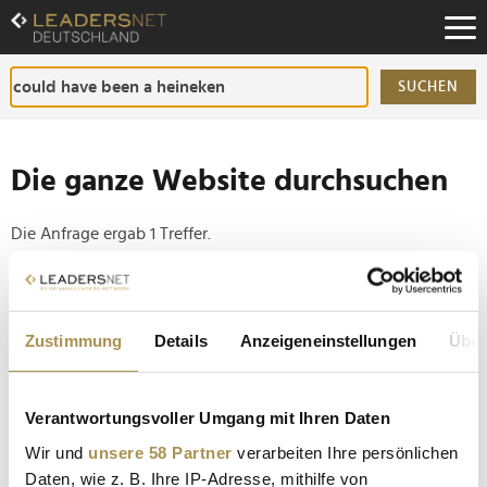
Zum
Inhalt
Zur
Fußzeilen-
SUCHEN
Navigation
Zur
Hauptnavigation
Die ganze Website durchsuchen
Die Anfrage ergab 1 Treffer.
Tipp
Seiten suchen, die genau diese Wortgruppe enthalten:
Zustimmung
Details
Anzeigeneinstellungen
Über
Setzen Sie die gesuchten Wörter zwischen
Anführungszeichen: zb "Vorname Nachname".
Verantwortungsvoller Umgang mit Ihren Daten
Wir und
unsere 58 Partner
verarbeiten Ihre persönlichen
Cannes Lions: Carat räumt Top-Titel ab
Daten, wie z. B. Ihre IP-Adresse, mithilfe von