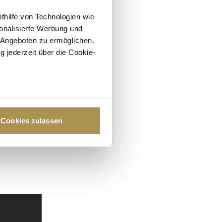
ithilfe von Technologien wie
onalisierte Werbung und
 Angeboten zu ermöglichen.
g jederzeit über die Cookie-
au sein können
zieren
Cookies zulassen
hre Präferenzen im
Abschnitt
 Medien anbieten zu können
hrer Verwendung unserer
 führen diese Informationen
ie im Rahmen Ihrer Nutzung