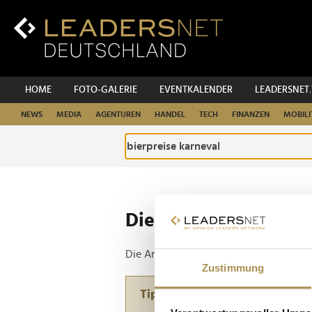
Zum
Inhalt
Zur
Fußzeilen-
Navigation
Zur
HOME
FOTO-GALERIE
EVENTKALENDER
LEADERSNET
Hauptnavigation
NEWS
MEDIA
AGENTUREN
HANDEL
TECH
FINANZEN
MOBILI
Die ganze Website d
Die Anfrage ergab 1 Treffer.
Zustimmung
Tipp