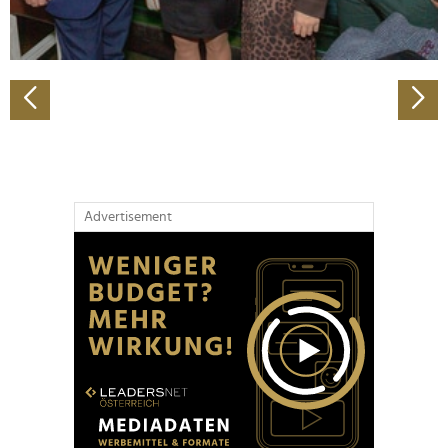
zu können und die Zugriffe auf unsere Website zu
analysieren. Außerdem geben wir Informationen zu Ihrer
Verwendung unserer Website an unsere Partner für
soziale Medien, Werbung und Analysen weiter. Unsere
Partner führen diese Informationen möglicherweise mit
weiteren Daten zusammen, die Sie ihnen bereitgestellt
haben oder die sie im Rahmen Ihrer Nutzung der Dienste
gesammelt haben.
Advertisement