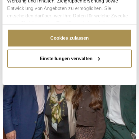
Werbung und Inhalten, Zielgruppenforschung sowie
Entwicklung von Angeboten zu ermöglichen. Sie
entscheiden darüber, wer Ihre Daten für welche Zwecke
nutzt. Sie können Ihre Einwilligung jederzeit über die
Cookie-Erklärung oder durch Klicken auf das Privacy
Trigger Symbol ändern oder widerrufen
Cookies zulassen
Wenn Sie es erlauben, würden wir auch gerne:
Einstellungen verwalten
Informationen über Ihre geografische Lage
erfassen, welche bis auf einige Meter genau sein
können
Ihr Gerät durch aktives Scannen nach
bestimmten Merkmalen (Fingerprinting) identifizieren
Erfahren Sie mehr darüber, wie Ihre persönlichen Daten
verarbeitet werden, und legen Sie Ihre Präferenzen im
Abschnitt Einzelheiten
fest.
Wir verwenden Cookies, um Inhalte und Anzeigen zu
personalisieren, Funktionen für soziale Medien anbieten