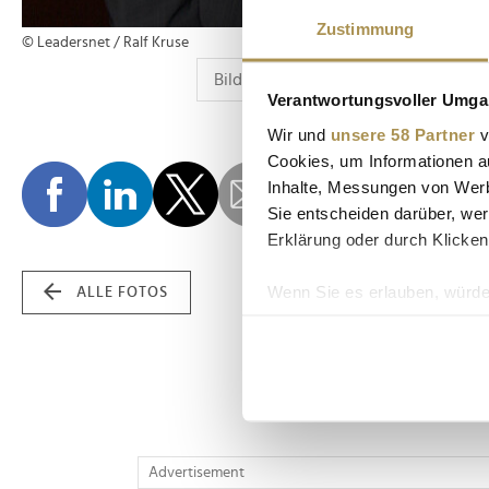
Zustimmung
© Leadersnet / Ralf Kruse
Verantwortungsvoller Umgan
Wir und
unsere 58 Partner
v
Cookies, um Informationen a
Inhalte, Messungen von Werb
Sie entscheiden darüber, wer
Erklärung oder durch Klicken
Wenn Sie es erlauben, würde
ALLE FOTOS
Informationen über Ih
Ihr Gerät durch aktiv
Erfahren Sie mehr darüber, w
Einzelheiten
fest.
Wir verwenden Cookies, um I
Advertisement
und die Zugriffe auf unsere 