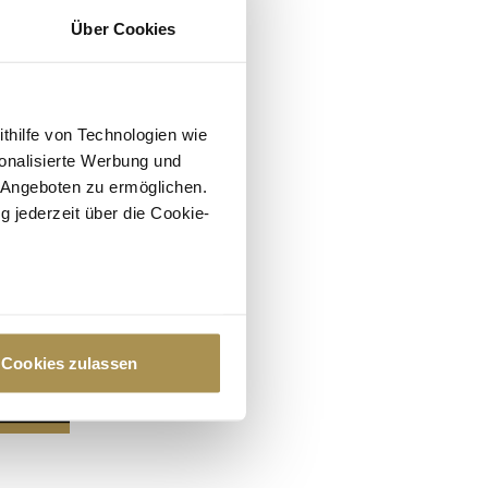
Über Cookies
ithilfe von Technologien wie
onalisierte Werbung und
 Angeboten zu ermöglichen.
g jederzeit über die Cookie-
au sein können
zieren
Cookies zulassen
hre Präferenzen im
Abschnitt
 Medien anbieten zu können
hrer Verwendung unserer