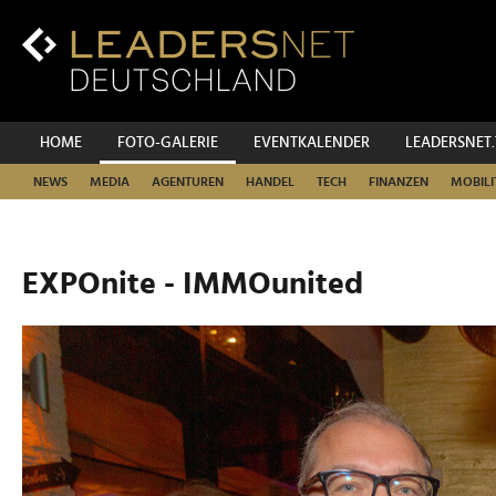
Zum
Inhalt
Zur
Fußzeilen-
Navigation
Zur
HOME
FOTO-GALERIE
EVENTKALENDER
LEADERSNET
Hauptnavigation
NEWS
MEDIA
AGENTUREN
HANDEL
TECH
FINANZEN
MOBILI
EXPOnite - IMMOunited