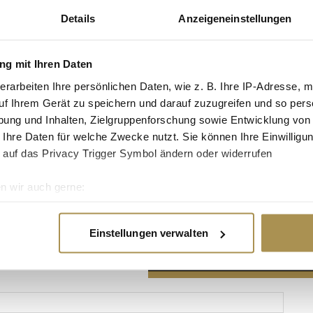
Details
Anzeigeneinstellungen
g mit Ihren Daten
erarbeiten Ihre persönlichen Daten, wie z. B. Ihre IP-Adresse, m
Advertisement
uf Ihrem Gerät zu speichern und darauf zuzugreifen und so pers
ung und Inhalten, Zielgruppenforschung sowie Entwicklung von
 Ihre Daten für welche Zwecke nutzt. Sie können Ihre Einwilligun
 auf das Privacy Trigger Symbol ändern oder widerrufen
n wir auch gerne:
re geografische Lage erfassen, welche bis auf einige Meter gen
es Scannen nach bestimmten Merkmalen (Fingerprinting) identifi
Einstellungen verwalten
ie Ihre persönlichen Daten verarbeitet werden, und legen Sie I
nhalte und Anzeigen zu personalisieren, Funktionen für soziale
Website zu analysieren. Außerdem geben wir Informationen zu I