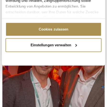
Werbung und Inhalten, Zielgruppenforschung sowie
Entwicklung von Angeboten zu ermöglichen. Sie
entscheiden darüber, wer Ihre Daten für welche Zwecke
nutzt. Sie können Ihre Einwilligung jederzeit über die
Cookie-Erklärung oder durch Klicken auf das Privacy
Trigger Symbol ändern oder widerrufen
Cookies zulassen
Wenn Sie es erlauben, würden wir auch gerne:
Einstellungen verwalten
Informationen über Ihre geografische Lage
erfassen, welche bis auf einige Meter genau sein
können
Ihr Gerät durch aktives Scannen nach
bestimmten Merkmalen (Fingerprinting) identifizieren
Erfahren Sie mehr darüber, wie Ihre persönlichen Daten
verarbeitet werden, und legen Sie Ihre Präferenzen im
Abschnitt Einzelheiten
fest.
Wir verwenden Cookies, um Inhalte und Anzeigen zu
personalisieren, Funktionen für soziale Medien anbieten