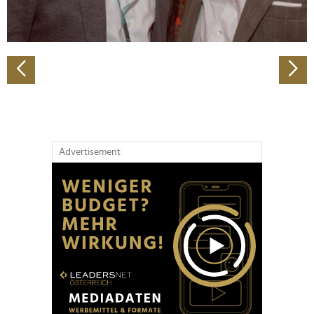
zu können und die Zugriffe auf unsere Website zu
analysieren. Außerdem geben wir Informationen zu Ihrer
Verwendung unserer Website an unsere Partner für
soziale Medien, Werbung und Analysen weiter. Unsere
Partner führen diese Informationen möglicherweise mit
weiteren Daten zusammen, die Sie ihnen bereitgestellt
haben oder die sie im Rahmen Ihrer Nutzung der Dienste
gesammelt haben.
Advertisement