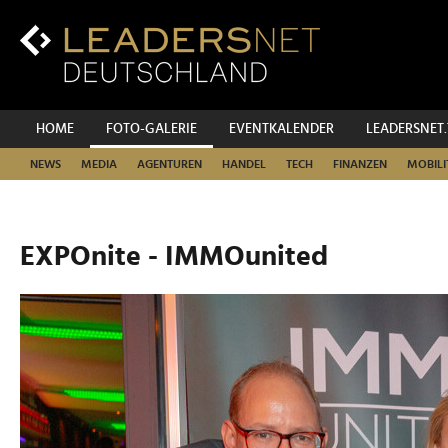
Zum
Inhalt
Zur
Fußzeilen-
Navigation
Zur
HOME
FOTO-GALERIE
EVENTKALENDER
LEADERSNET
Hauptnavigation
NEWS
MEDIA
AGENTUREN
HANDEL
TECH
FINANZEN
MOBILI
EXPOnite - IMMOunited