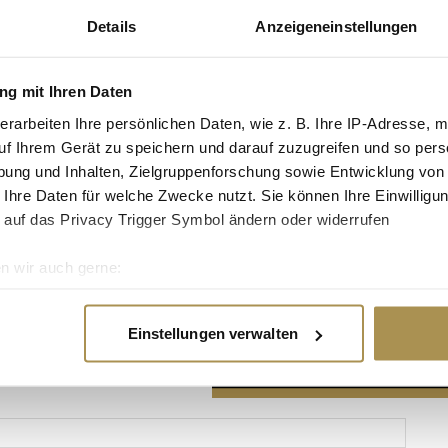
Details
Anzeigeneinstellungen
g mit Ihren Daten
erarbeiten Ihre persönlichen Daten, wie z. B. Ihre IP-Adresse, m
Advertisement
uf Ihrem Gerät zu speichern und darauf zuzugreifen und so pers
ung und Inhalten, Zielgruppenforschung sowie Entwicklung von
 Ihre Daten für welche Zwecke nutzt. Sie können Ihre Einwilligun
 auf das Privacy Trigger Symbol ändern oder widerrufen
n wir auch gerne:
re geografische Lage erfassen, welche bis auf einige Meter gen
es Scannen nach bestimmten Merkmalen (Fingerprinting) identifi
Einstellungen verwalten
ie Ihre persönlichen Daten verarbeitet werden, und legen Sie I
nhalte und Anzeigen zu personalisieren, Funktionen für soziale
Website zu analysieren. Außerdem geben wir Informationen zu I