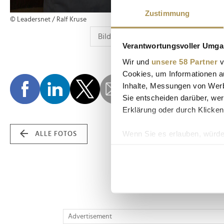
Zustimmung
© Leadersnet / Ralf Kruse
Verantwortungsvoller Umgan
Wir und
unsere 58 Partner
v
Cookies, um Informationen a
Inhalte, Messungen von Werb
Sie entscheiden darüber, wer
Erklärung oder durch Klicken
Wenn Sie es erlauben, würde
ALLE FOTOS
Informationen über Ih
Ihr Gerät durch aktiv
Erfahren Sie mehr darüber, w
Einzelheiten
fest.
Wir verwenden Cookies, um I
Advertisement
und die Zugriffe auf unsere 