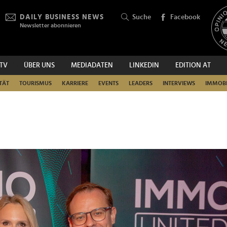
DAILY BUSINESS NEWS
Suche
Facebook
Newsletter abonnieren
.TV
ÜBER UNS
MEDIADATEN
LINKEDIN
EDITION AT
SUCHEN
TÄT
TOURISMUS
KARRIERE
EVENTS
LEADERS
INTERVIEWS
IMMOBI