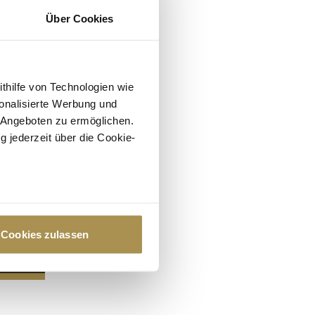
Über Cookies
ithilfe von Technologien wie
onalisierte Werbung und
 Angeboten zu ermöglichen.
g jederzeit über die Cookie-
au sein können
zieren
Cookies zulassen
hre Präferenzen im
Abschnitt
 Medien anbieten zu können
hrer Verwendung unserer