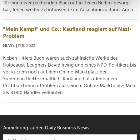
bestimmten Merkmalen (Fingerprinting) identifizieren
für einen weitreichenden Blackout in Teilen Berlins gesorgt
Erfahren Sie mehr darüber, wie Ihre persönlichen Daten
hat, leben weiter Zehntausende im Ausnahmezustand. Auch...
verarbeitet werden, und legen Sie Ihre Präferenzen im
Abschnitt Einzelheiten
fest.
"Mein Kampf" und Co.: Kaufland reagiert auf Nazi-
Problem
Wir verwenden Cookies, um Inhalte und Anzeigen zu
NEWS
| 11.10.2022
personalisieren, Funktionen für soziale Medien anbieten
zu können und die Zugriffe auf unsere Website zu
Neben Hitlers Buch waren auch zahlreiche Werke des
analysieren. Außerdem geben wir Informationen zu Ihrer
Holocaust-Leugners David Irving und eines NPD-Politikers bis
Verwendung unserer Website an unsere Partner für
vor kurzem noch auf dem Online-Marktplatz der
soziale Medien, Werbung und Analysen weiter. Unsere
Supermarktkette erhältlich. Kaufland hat offenbar ein
Partner führen diese Informationen möglicherweise mit
Rechtsextremen-Problem auf seinem Online-Marktplatz: Mehr
weiteren Daten zusammen, die Sie ihnen bereitgestellt
als 8.000 Händler verkaufen...
haben oder die sie im Rahmen Ihrer Nutzung der Dienste
gesammelt haben.
Anmeldung zu den Daily Business News