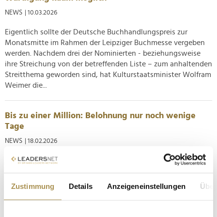
NEWS
| 10.03.2026
Eigentlich sollte der Deutsche Buchhandlungspreis zur
Monatsmitte im Rahmen der Leipziger Buchmesse vergeben
werden. Nachdem drei der Nominierten - beziehungsweise
ihre Streichung von der betreffenden Liste – zum anhaltenden
Streitthema geworden sind, hat Kulturstaatsminister Wolfram
Weimer die...
Bis zu einer Million: Belohnung nur noch wenige
Tage
NEWS
| 18.02.2026
Nach dem großflächigen Stromausfall in Berlin im frühen
Januar werden Ergebnisse von den zuständigen Ermittlern
erwartet. Für Hinweise zum Brandanschlag auf ein
Zustimmung
Details
Anzeigeneinstellungen
Über
Starkstromkabel hat das BKA eine Belohnung von bis zu einer
Million Euro ausgesetzt – allerdings nur noch für wenige
Tage. Trotz eines...