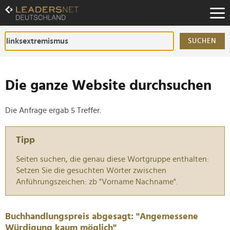
Zum
Inhalt
Zur
Fußzeilen-
SUCHEN
Navigation
Zur
Hauptnavigation
Die ganze Website durchsuchen
Die Anfrage ergab 5 Treffer.
Tipp
Seiten suchen, die genau diese Wortgruppe enthalten:
Setzen Sie die gesuchten Wörter zwischen
Anführungszeichen: zb "Vorname Nachname".
Buchhandlungspreis abgesagt: "Angemessene
Würdigung kaum möglich"