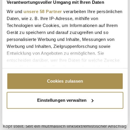
Verantwortungsvoller Umgang mit Ihren Daten
Wir und
unsere 58 Partner
verarbeiten Ihre persönlichen
Berliner Blackout ist beendet
Daten, wie z. B. Ihre IP-Adresse, mithilfe von
Technologien wie Cookies, um Informationen auf Ihrem
NEWS
| 07.01.2026
Gerät zu speichern und darauf zuzugreifen und so
Aufwändige Reparaturmaßnahmen werden selten schneller
personalisierte Werbung und Inhalte, Messungen von
als geplant abgeschlossen – doch wenn es eine
Werbung und Inhalten, Zielgruppenforschung sowie
wünschenswerte Ausnahme für die Regel gibt, dann wohl
Entwicklung von Angeboten zu ermöglichen. Sie
diese: Bereits am Mittwochvormittag ist die schrittweise
entscheiden darüber, wer Ihre Daten für welche Zwecke
Wiederversorgung der Gebiete angelaufen, die in Berlin seit
nutzt. Sie können Ihre Einwilligung jederzeit über die
Samstag von einem...
Cookie-Erklärung oder durch Klicken auf das Privacy
Trigger Symbol ändern oder widerrufen
Cookies zulassen
1500 Unternehmen bis Donnerstag ohne Strom –
und noch länger im Dunkeln?
Wenn Sie es erlauben, würden wir auch gerne:
Einstellungen verwalten
NEWS
| 06.01.2026
Informationen über Ihre geografische Lage
erfassen, welche bis auf einige Meter genau sein
Stromversorgung ist ein dröges Infrastrukturthema – bis sie
können
wegbricht und den Alltag Betroffener augenblicklich auf den
Ihr Gerät durch aktives Scannen nach
Kopf stellt. Seit ein mutmaßlich linksextremistischer Anschlag