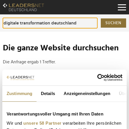
Zum
Inhalt
Zur
Fußzeilen-
SUCHEN
Navigation
Zur
Hauptnavigation
Die ganze Website durchsuchen
Die Anfrage ergab 1 Treffer.
Tipp
Seiten suchen, die genau diese Wortgruppe enthalten:
Zustimmung
Details
Anzeigeneinstellungen
Über
Setzen Sie die gesuchten Wörter zwischen
Anführungszeichen: zb "Vorname Nachname".
Verantwortungsvoller Umgang mit Ihren Daten
"Deutschland muss krasser werden“: Diese Stimmen
Wir und
unsere 58 Partner
verarbeiten Ihre persönlichen
wirken nach dem OMR Festival nach