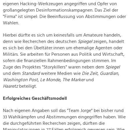
eigenen Hacking-Werkzeugen angegriffen und Opfer von
großangelegten Desinformationskampagnen. Das Ziel der
"Firma" ist simpel: Die Beeinflussung von Abstimmungen oder
Wahlen.
Hierbei dürfte es sich um keinesfalls um Amateure handeln,
denn wie Recherchen des deutschen
Spiegel
zeigen, handelt
es sich bei den Übeltäter:innen um ehemalige Agenten oder
Militärs. Sie arbeiten für Personen aus Politik und Wirtschaft,
sofern die finanziellen Rahmenbedingungen stimmen. Im
Zuge des Projektes "Storykillers" waren neben dem
Spiegel
und dem
Standard
weitere Medien wie
Die Zeit
,
Guardian
,
Washington Post
,
Le Monde
,
The Marker
und
Haaretz
beteiligt.
Erfolgreiches Geschäftsmodell
Nach eigenen Angaben soll das "Team Jorge" bei bisher rund
33 Wahlkämpfen und Abstimmungen eingegriffen haben. Wie
die durchgeführten Recherchen zeigen, dürften die
Manipulator:innen in 27 Fällen erfolgreich gewesen sein. Wie