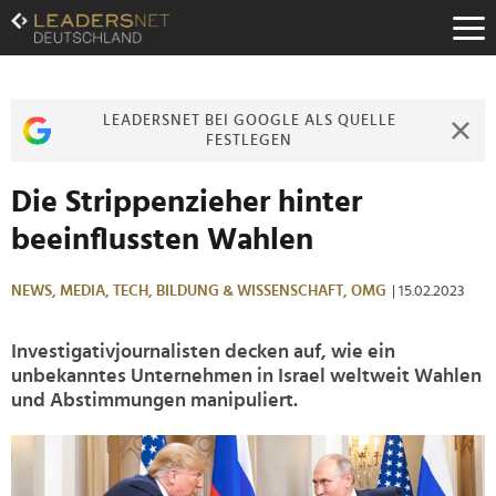
Zum
Inhalt
Zur
Fußzeilen-
Navigation
LEADERSNET BEI GOOGLE ALS QUELLE
Zur
FESTLEGEN
Hauptnavigation
Die Strippenzieher hinter
beeinflussten Wahlen
NEWS,
MEDIA,
TECH,
BILDUNG & WISSENSCHAFT,
OMG
| 15.02.2023
Investigativjournalisten decken auf, wie ein
unbekanntes Unternehmen in Israel weltweit Wahlen
und Abstimmungen manipuliert.
>