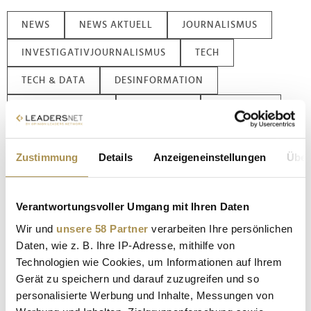
NEWS
NEWS AKTUELL
JOURNALISMUS
INVESTIGATIVJOURNALISMUS
TECH
TECH & DATA
DESINFORMATION
FAKE ACCOUNTS
FAKE NEWS
FAKE USER
SOCIAL MEDIA
SOCIAL MEDIA BOTS
Zustimmung
Details
Anzeigeneinstellungen
Über
SOCIAL MEDIA PLATTFORMEN
TEAM JORGE
WAHLMANIPULATION
Verantwortungsvoller Umgang mit Ihren Daten
Wir und
unsere 58 Partner
verarbeiten Ihre persönlichen
Kommentar veröffentlichen
Daten, wie z. B. Ihre IP-Adresse, mithilfe von
Technologien wie Cookies, um Informationen auf Ihrem
Autor:
*
Gerät zu speichern und darauf zuzugreifen und so
personalisierte Werbung und Inhalte, Messungen von