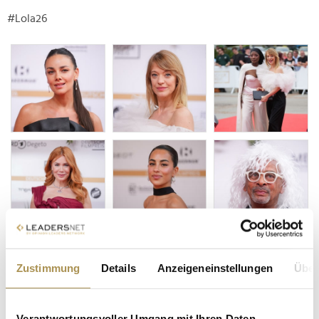
#Lola26
Zustimmung
Details
Anzeigeneinstellungen
Über
Verantwortungsvoller Umgang mit Ihren Daten