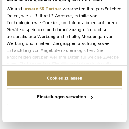
Wir und
unsere 58 Partner
verarbeiten Ihre persönlichen
Daten, wie z. B. Ihre IP-Adresse, mithilfe von
Technologien wie Cookies, um Informationen auf Ihrem
Gerät zu speichern und darauf zuzugreifen und so
personalisierte Werbung und Inhalte, Messungen von
Werbung und Inhalten, Zielgruppenforschung sowie
Entwicklung von Angeboten zu ermöglichen. Sie
entscheiden darüber, wer Ihre Daten für welche Zwecke
nutzt. Sie können Ihre Einwilligung jederzeit über die
Cookie-Erklärung oder durch Klicken auf das Privacy
Trigger Symbol ändern oder widerrufen
Cookies zulassen
Wenn Sie es erlauben, würden wir auch gerne:
Seite 1 / 35
WEITER
Einstellungen verwalten
Informationen über Ihre geografische Lage
erfassen, welche bis auf einige Meter genau sein
können
ALLE GALERIEN
Ihr Gerät durch aktives Scannen nach
bestimmten Merkmalen (Fingerprinting) identifizieren