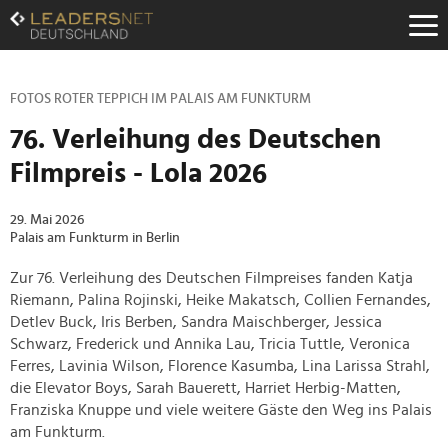
Zum
Inhalt
Zur
Fußzeilen-
Navigation
FOTOS ROTER TEPPICH IM PALAIS AM FUNKTURM
Zur
76. Verleihung des Deutschen
Hauptnavigation
Filmpreis - Lola 2026
29. Mai 2026
Palais am Funkturm in Berlin
Zur 76. Verleihung des Deutschen Filmpreises fanden Katja
Riemann, Palina Rojinski, Heike Makatsch, Collien Fernandes,
Detlev Buck, Iris Berben, Sandra Maischberger, Jessica
Schwarz, Frederick und Annika Lau, Tricia Tuttle, Veronica
Ferres, Lavinia Wilson, Florence Kasumba, Lina Larissa Strahl,
die Elevator Boys, Sarah Bauerett, Harriet Herbig-Matten,
Franziska Knuppe und viele weitere Gäste den Weg ins Palais
am Funkturm.