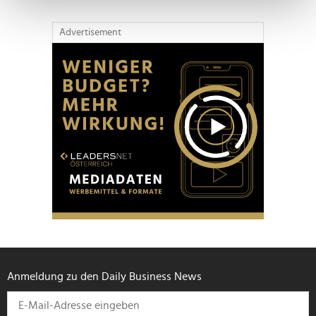
Erfahren Sie mehr darüber, wie Ihre persönlichen Daten
verarbeitet werden, und legen Sie Ihre Präferenzen im
Advertisement
Abschnitt Einzelheiten
fest.
Wir verwenden Cookies, um Inhalte und Anzeigen zu
personalisieren, Funktionen für soziale Medien anbieten
zu können und die Zugriffe auf unsere Website zu
analysieren. Außerdem geben wir Informationen zu Ihrer
Verwendung unserer Website an unsere Partner für
soziale Medien, Werbung und Analysen weiter. Unsere
Partner führen diese Informationen möglicherweise mit
weiteren Daten zusammen, die Sie ihnen bereitgestellt
haben oder die sie im Rahmen Ihrer Nutzung der Dienste
gesammelt haben.
Anmeldung zu den Daily Business News