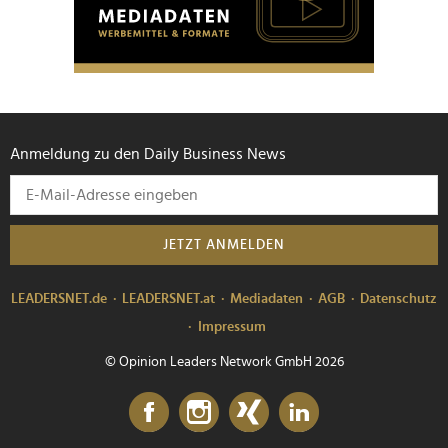
personalisieren, Funktionen für soziale Medien anbieten
zu können und die Zugriffe auf unsere Website zu
analysieren. Außerdem geben wir Informationen zu Ihrer
Verwendung unserer Website an unsere Partner für
soziale Medien, Werbung und Analysen weiter. Unsere
Partner führen diese Informationen möglicherweise mit
Anmeldung zu den Daily Business News
weiteren Daten zusammen, die Sie ihnen bereitgestellt
haben oder die sie im Rahmen Ihrer Nutzung der Dienste
gesammelt haben.
JETZT ANMELDEN
LEADERSNET.de
LEADERSNET.at
Mediadaten
AGB
Datenschutz
Impressum
© Opinion Leaders Network GmbH 2026