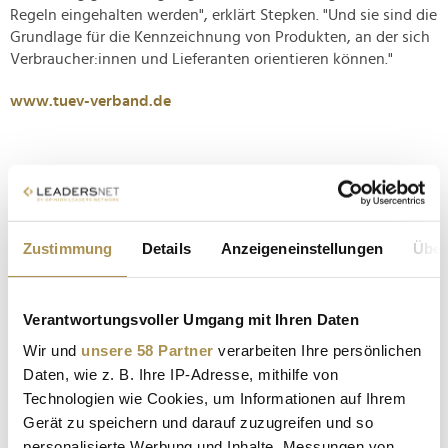
Regeln eingehalten werden", erklärt Stepken. "Und sie sind die
Grundlage für die Kennzeichnung von Produkten, an der sich
Verbraucher:innen und Lieferanten orientieren können."
www.tuev-verband.de
Zustimmung
Details
Anzeigeneinstellungen
Über
Verantwortungsvoller Umgang mit Ihren Daten
Wir und
unsere 58 Partner
verarbeiten Ihre persönlichen
Hinweis zur Methodik
Daten, wie z. B. Ihre IP-Adresse, mithilfe von
Grundlage der Studienergebnisse ist eine repräsentative
Technologien wie Cookies, um Informationen auf Ihrem
Umfrage des Marktforschungsinstituts Ipsos im Auftrag
Gerät zu speichern und darauf zuzugreifen und so
des TÜV-Verbands unter 504 Unternehmen ab 25
personalisierte Werbung und Inhalte, Messungen von