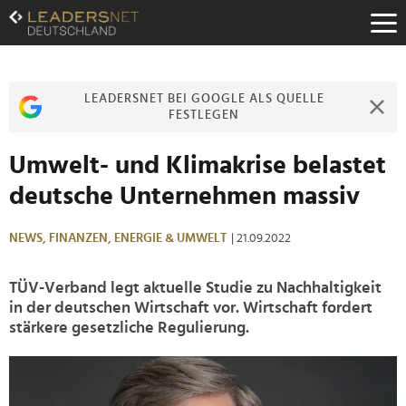
Zum
Inhalt
Zur
Fußzeilen-
Navigation
LEADERSNET BEI GOOGLE ALS QUELLE
Zur
FESTLEGEN
Hauptnavigation
Umwelt- und Klimakrise belastet
deutsche Unternehmen massiv
NEWS,
FINANZEN,
ENERGIE & UMWELT
| 21.09.2022
TÜV-Verband legt aktuelle Studie zu Nachhaltigkeit
in der deutschen Wirtschaft vor. Wirtschaft fordert
stärkere gesetzliche Regulierung.
>