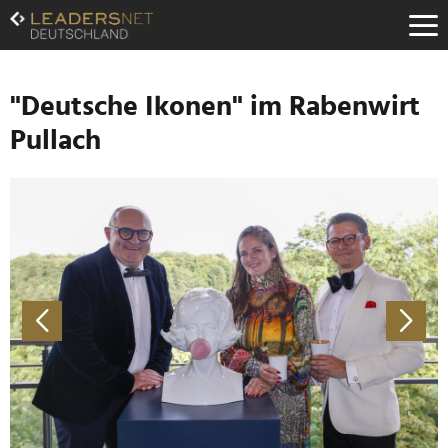
Zum
Inhalt
Zur
Fußzeilen-
Navigation
"Deutsche Ikonen" im Rabenwirt
Zur
Pullach
Hauptnavigation