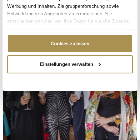
Werbung und Inhalten, Zielgruppenforschung sowie
Entwicklung von Angeboten zu ermöglichen. Sie
entscheiden darüber, wer Ihre Daten für welche Zwecke
nutzt. Sie können Ihre Einwilligung jederzeit über die
Cookie-Erklärung oder durch Klicken auf das Privacy
Trigger Symbol ändern oder widerrufen
Cookies zulassen
Wenn Sie es erlauben, würden wir auch gerne:
Einstellungen verwalten
Informationen über Ihre geografische Lage
erfassen, welche bis auf einige Meter genau sein
können
Ihr Gerät durch aktives Scannen nach
bestimmten Merkmalen (Fingerprinting) identifizieren
Erfahren Sie mehr darüber, wie Ihre persönlichen Daten
verarbeitet werden, und legen Sie Ihre Präferenzen im
Abschnitt Einzelheiten
fest.
Wir verwenden Cookies, um Inhalte und Anzeigen zu