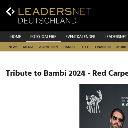
Zum
Inhalt
Zur
Fußzeilen-
Navigation
Zur
HOME
FOTO-GALERIE
EVENTKALENDER
LEADERSNET
Hauptnavigation
NEWS
MEDIA
AGENTUREN
HANDEL
TECH
FINANZEN
MOBILI
Tribute to Bambi 2024 - Red Carp