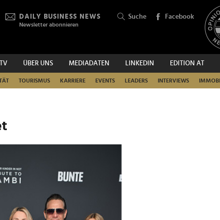
DAILY BUSINESS NEWS
Suche
Facebook
Newsletter abonnieren
.TV
ÜBER UNS
MEDIADATEN
LINKEDIN
EDITION AT
SUCHEN
TÄT
TOURISMUS
KARRIERE
EVENTS
LEADERS
INTERVIEWS
IMMOBI
et