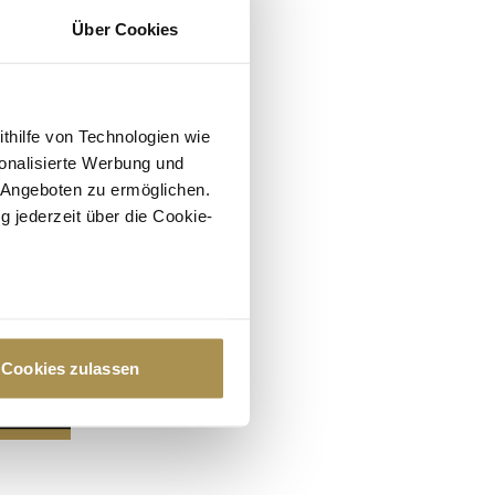
Über Cookies
ithilfe von Technologien wie
onalisierte Werbung und
 Angeboten zu ermöglichen.
g jederzeit über die Cookie-
au sein können
zieren
Cookies zulassen
hre Präferenzen im
Abschnitt
 Medien anbieten zu können
hrer Verwendung unserer