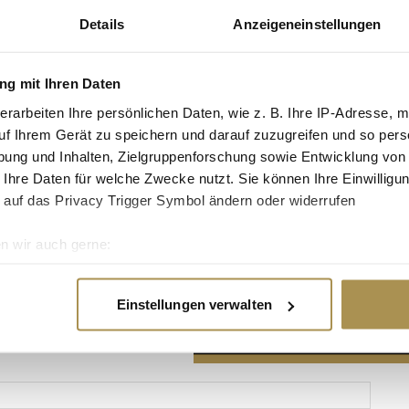
Details
Anzeigeneinstellungen
g mit Ihren Daten
erarbeiten Ihre persönlichen Daten, wie z. B. Ihre IP-Adresse, m
Advertisement
uf Ihrem Gerät zu speichern und darauf zuzugreifen und so pers
ung und Inhalten, Zielgruppenforschung sowie Entwicklung von
 Ihre Daten für welche Zwecke nutzt. Sie können Ihre Einwilligun
 auf das Privacy Trigger Symbol ändern oder widerrufen
n wir auch gerne:
re geografische Lage erfassen, welche bis auf einige Meter gen
es Scannen nach bestimmten Merkmalen (Fingerprinting) identifi
Einstellungen verwalten
ie Ihre persönlichen Daten verarbeitet werden, und legen Sie I
nhalte und Anzeigen zu personalisieren, Funktionen für soziale
Website zu analysieren. Außerdem geben wir Informationen zu I