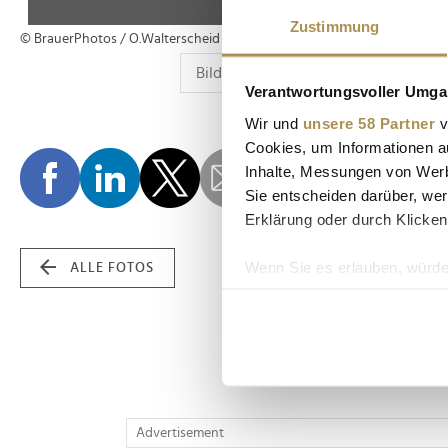
Zustimmung
© BrauerPhotos / O.Walterscheid
Verantwortungsvoller Umgan
Wir und
unsere 58 Partner
v
Cookies, um Informationen a
Inhalte, Messungen von Werb
Sie entscheiden darüber, wer
Erklärung oder durch Klicken
Wenn Sie es erlauben, würde
ALLE FOTOS
Informationen über Ih
Ihr Gerät durch aktiv
Erfahren Sie mehr darüber, w
Einzelheiten
fest.
Wir verwenden Cookies, um I
Advertisement
und die Zugriffe auf unsere 