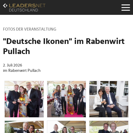
Zum
Inhalt
Zur
Fußzeilen-
Navigation
FOTOS DER VERANSTALTUNG
Zur
"Deutsche Ikonen" im Rabenwirt
Hauptnavigation
Pullach
2. Juli 2026
im Rabenwirt Pullach