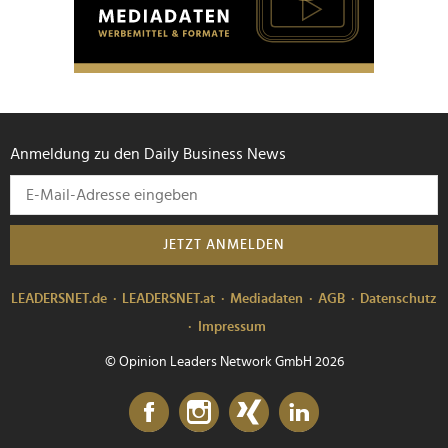
personalisieren, Funktionen für soziale Medien anbieten
zu können und die Zugriffe auf unsere Website zu
analysieren. Außerdem geben wir Informationen zu Ihrer
Verwendung unserer Website an unsere Partner für
soziale Medien, Werbung und Analysen weiter. Unsere
Partner führen diese Informationen möglicherweise mit
Anmeldung zu den Daily Business News
weiteren Daten zusammen, die Sie ihnen bereitgestellt
haben oder die sie im Rahmen Ihrer Nutzung der Dienste
gesammelt haben.
JETZT ANMELDEN
LEADERSNET.de
LEADERSNET.at
Mediadaten
AGB
Datenschutz
Impressum
© Opinion Leaders Network GmbH 2026