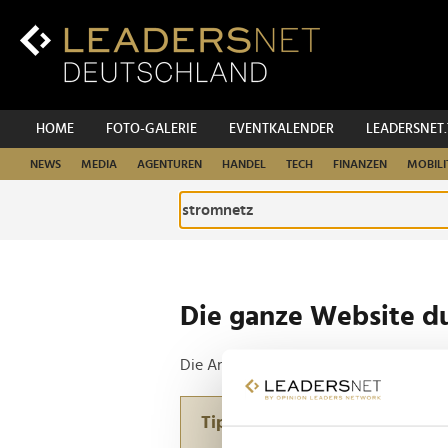
Zum
Inhalt
Zur
Fußzeilen-
Navigation
Zur
HOME
FOTO-GALERIE
EVENTKALENDER
LEADERSNET
Hauptnavigation
NEWS
MEDIA
AGENTUREN
HANDEL
TECH
FINANZEN
MOBILI
Die ganze Website d
Die Anfrage ergab 2 Treffer.
Tipp