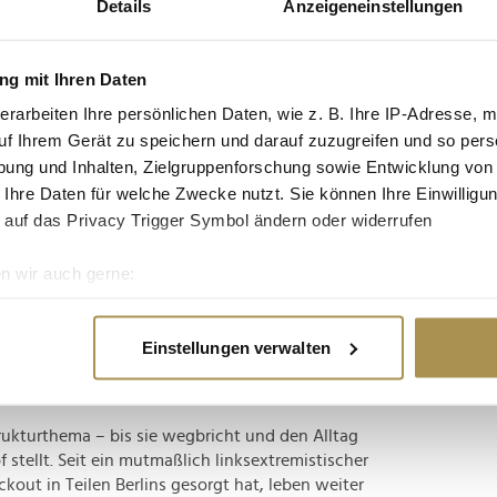
Details
Anzeigeneinstellungen
tgruppe enthalten: Setzen Sie die gesuchten
n: zb "Vorname Nachname".
g mit Ihren Daten
erarbeiten Ihre persönlichen Daten, wie z. B. Ihre IP-Adresse, m
uf Ihrem Gerät zu speichern und darauf zuzugreifen und so pers
ung und Inhalten, Zielgruppenforschung sowie Entwicklung von
n selten schneller als geplant abgeschlossen –
 Ihre Daten für welche Zwecke nutzt. Sie können Ihre Einwilligun
nahme für die Regel gibt, dann wohl diese:
 auf das Privacy Trigger Symbol ändern oder widerrufen
schrittweise Wiederversorgung der Gebiete
von einem...
n wir auch gerne:
re geografische Lage erfassen, welche bis auf einige Meter gen
es Scannen nach bestimmten Merkmalen (Fingerprinting) identifi
g ohne Strom – und noch länger im
Einstellungen verwalten
ie Ihre persönlichen Daten verarbeitet werden, und legen Sie I
rukturthema – bis sie wegbricht und den Alltag
nhalte und Anzeigen zu personalisieren, Funktionen für soziale
 stellt. Seit ein mutmaßlich linksextremistischer
Website zu analysieren. Außerdem geben wir Informationen zu I
kout in Teilen Berlins gesorgt hat, leben weiter
r soziale Medien, Werbung und Analysen weiter. Unsere Partner