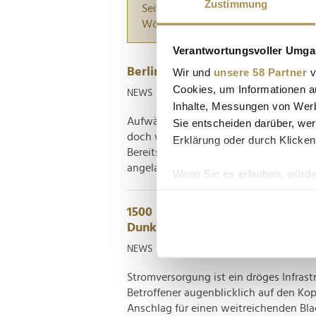
Zustimmung
Seiten suchen, die genau diese Wor
Wörter zwischen Anführungszeiche
Verantwortungsvoller Umgan
Berliner Blackout ist beendet
Wir und
unsere 58 Partner
v
Cookies, um Informationen a
NEWS
| 07.01.2026
Inhalte, Messungen von Werb
Aufwändige Reparaturmaßnahmen werde
Sie entscheiden darüber, wer
doch wenn es eine wünschenswerte Aus
Erklärung oder durch Klicken
Bereits am Mittwochvormittag ist die 
angelaufen, die in Berlin seit Samstag 
Wenn Sie es erlauben, würde
Informationen über Ih
Ihr Gerät durch aktiv
1500 Unternehmen bis Donnersta
Dunkeln?
Erfahren Sie mehr darüber, w
Einzelheiten
fest.
NEWS
| 06.01.2026
Stromversorgung ist ein dröges Infrast
Wir verwenden Cookies, um I
Betroffener augenblicklich auf den Kopf
und die Zugriffe auf unsere 
Anschlag für einen weitreichenden Blac
Website an unsere Partner fü