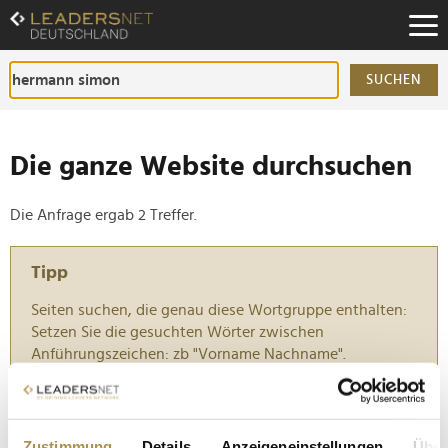
Zum
Inhalt
Zur
Fußzeilen-
SUCHEN
Navigation
Zur
Hauptnavigation
Die ganze Website durchsuchen
Die Anfrage ergab 2 Treffer.
Tipp
Seiten suchen, die genau diese Wortgruppe enthalten:
Setzen Sie die gesuchten Wörter zwischen
Anführungszeichen: zb "Vorname Nachname".
Hermann Simon: "Wollen kann man nicht lernen"
Zustimmung
Details
Anzeigeneinstellungen
Über