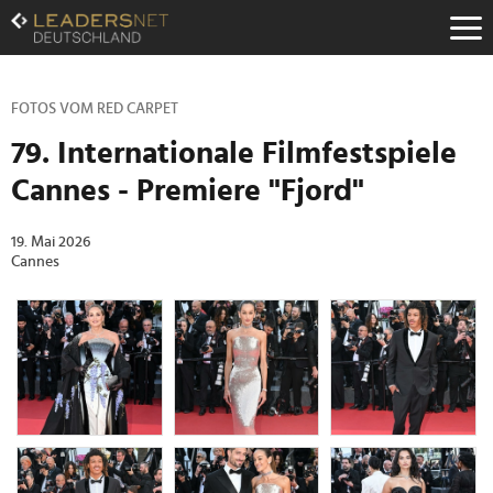
Zum
Inhalt
Zur
Fußzeilen-
Navigation
FOTOS VOM RED CARPET
Zur
79. Internationale Filmfestspiele
Hauptnavigation
Cannes - Premiere "Fjord"
19. Mai 2026
Cannes