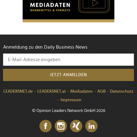
personalisieren, Funktionen für soziale Medien anbieten
zu können und die Zugriffe auf unsere Website zu
analysieren. Außerdem geben wir Informationen zu Ihrer
Verwendung unserer Website an unsere Partner für
soziale Medien, Werbung und Analysen weiter. Unsere
Partner führen diese Informationen möglicherweise mit
Anmeldung zu den Daily Business News
weiteren Daten zusammen, die Sie ihnen bereitgestellt
haben oder die sie im Rahmen Ihrer Nutzung der Dienste
gesammelt haben.
JETZT ANMELDEN
LEADERSNET.de
LEADERSNET.at
Mediadaten
AGB
Datenschutz
Impressum
© Opinion Leaders Network GmbH 2026