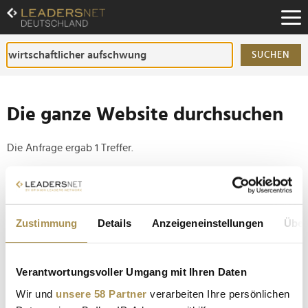
Zum
Inhalt
Zur
Fußzeilen-
SUCHEN
Navigation
Zur
Hauptnavigation
Die ganze Website durchsuchen
Die Anfrage ergab 1 Treffer.
Tipp
Seiten suchen, die genau diese Wortgruppe enthalten:
Zustimmung
Details
Anzeigeneinstellungen
Über
Setzen Sie die gesuchten Wörter zwischen
Anführungszeichen: zb "Vorname Nachname".
Verantwortungsvoller Umgang mit Ihren Daten
Reformen der Regierung erreichen nur 30 Prozent
Wir und
unsere 58 Partner
verarbeiten Ihre persönlichen
der Bürger