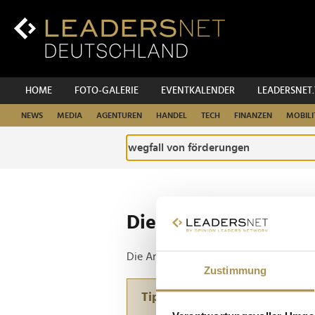
Zum
Inhalt
Zur
Fußzeilen-
Navigation
Zur
HOME
FOTO-GALERIE
EVENTKALENDER
LEADERSNET
Hauptnavigation
NEWS
MEDIA
AGENTUREN
HANDEL
TECH
FINANZEN
MOBILI
Die ganze Website d
Die Anfrage ergab 1 Treffer.
Zustimmung
Tipp