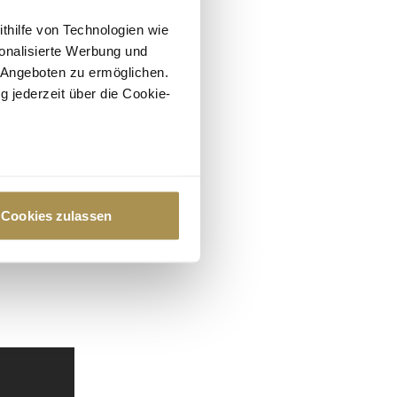
ithilfe von Technologien wie
onalisierte Werbung und
 Angeboten zu ermöglichen.
g jederzeit über die Cookie-
au sein können
zieren
Cookies zulassen
hre Präferenzen im
Abschnitt
 Medien anbieten zu können
hrer Verwendung unserer
 führen diese Informationen
ie im Rahmen Ihrer Nutzung