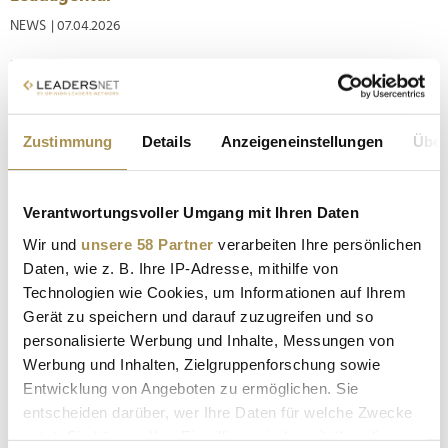
NEWS
| 07.04.2026
Die Proviant Fruchtmanufaktur stellt ihre kreative
Ausrichtung neu auf: Mit Saint Elmo’s Hamburg holen sich die
Berliner eine Leadagentur an Bord, die künftig
Markenstrategie und Kommunikation prägen soll. Ziel ist es,
Zustimmung
Details
Anzeigeneinstellungen
Über
die gewachsene Identität zwischen Hinterhof-Charme und
Handelspräsenz...
Verantwortungsvoller Umgang mit Ihren Daten
Neuer Kreativgeschäftsführer: Corbinian Hennies
Wir und
unsere 58 Partner
verarbeiten Ihre persönlichen
folgt auf Peter Gocht
Daten, wie z. B. Ihre IP-Adresse, mithilfe von
Technologien wie Cookies, um Informationen auf Ihrem
NEWS
| 31.03.2026
Gerät zu speichern und darauf zuzugreifen und so
Nach einem Jahrzehnt bei Saint Elmo’s Hamburg hat der
personalisierte Werbung und Inhalte, Messungen von
bisherige Kreativgeschäftsführer Peter Gocht seinen Hut
Werbung und Inhalten, Zielgruppenforschung sowie
genommen, um sich neuen Herausforderungen zu widmen.
Entwicklung von Angeboten zu ermöglichen. Sie
Einen Nachfolger hat die Agentur unter dem Serviceplan-
entscheiden darüber, wer Ihre Daten für welche Zwecke
Dach bereits gefunden und vorgestellt: Der zuletzt für Google
nutzt. Sie können Ihre Einwilligung jederzeit über die
als Creative Lead...