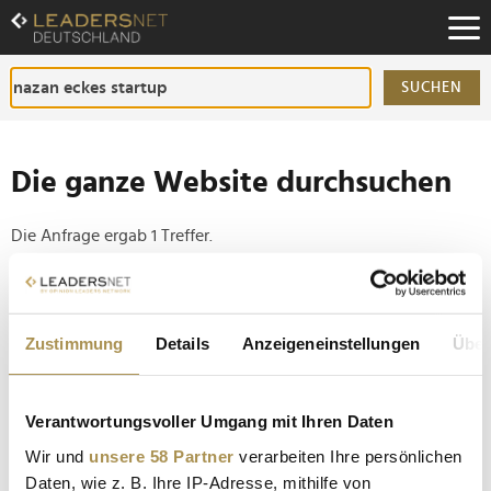
Zum
Inhalt
Zur
Fußzeilen-
SUCHEN
Navigation
Zur
Hauptnavigation
Die ganze Website durchsuchen
Die Anfrage ergab 1 Treffer.
Tipp
Seiten suchen, die genau diese Wortgruppe enthalten:
Zustimmung
Details
Anzeigeneinstellungen
Über
Setzen Sie die gesuchten Wörter zwischen
Anführungszeichen: zb "Vorname Nachname".
Verantwortungsvoller Umgang mit Ihren Daten
Wir und
unsere 58 Partner
verarbeiten Ihre persönlichen
Nazan Eckes wird Markenbotschafterin von
Daten, wie z. B. Ihre IP-Adresse, mithilfe von
pure.lyte