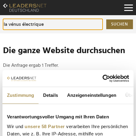
Zum
Inhalt
Zur
Fußzeilen-
SUCHEN
Navigation
Zur
Hauptnavigation
Die ganze Website durchsuchen
Die Anfrage ergab 1 Treffer.
Tipp
Seiten suchen, die genau diese Wortgruppe enthalten:
Zustimmung
Details
Anzeigeneinstellungen
Über
Setzen Sie die gesuchten Wörter zwischen
Anführungszeichen: zb "Vorname Nachname".
Verantwortungsvoller Umgang mit Ihren Daten
Wir und
unsere 58 Partner
verarbeiten Ihre persönlichen
Cannes: Die erste Ehrenpalme geht an Peter Jackson
Daten, wie z. B. Ihre IP-Adresse, mithilfe von