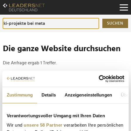
Zum
Inhalt
Zur
Fußzeilen-
SUCHEN
Navigation
Zur
Hauptnavigation
Die ganze Website durchsuchen
Die Anfrage ergab 1 Treffer.
Tipp
Seiten suchen, die genau diese Wortgruppe enthalten:
Zustimmung
Details
Anzeigeneinstellungen
Über
Setzen Sie die gesuchten Wörter zwischen
Anführungszeichen: zb "Vorname Nachname".
Verantwortungsvoller Umgang mit Ihren Daten
Meta plant weltweiten Stellenabbau im Zuge neuer
Wir und
unsere 58 Partner
verarbeiten Ihre persönlichen
KI-Strategie