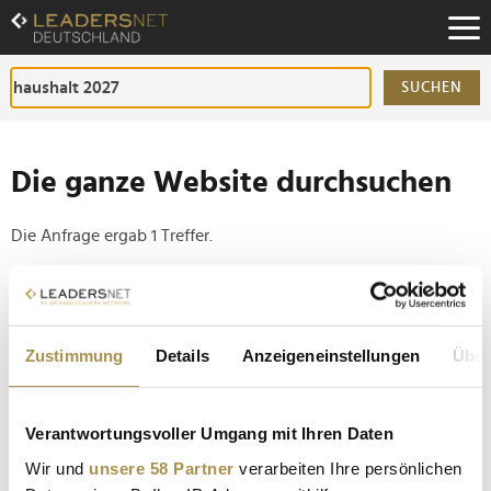
Zum
Inhalt
Zur
Fußzeilen-
SUCHEN
Navigation
Zur
Hauptnavigation
Die ganze Website durchsuchen
Die Anfrage ergab 1 Treffer.
Tipp
Seiten suchen, die genau diese Wortgruppe enthalten:
Zustimmung
Details
Anzeigeneinstellungen
Über
Setzen Sie die gesuchten Wörter zwischen
Anführungszeichen: zb "Vorname Nachname".
Verantwortungsvoller Umgang mit Ihren Daten
Krypto-Steuer 2027: Bundesregierung plant das
Wir und
unsere 58 Partner
verarbeiten Ihre persönlichen
Ende der steuerfreien Haltefrist