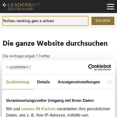
Zum
Inhalt
Zur
Fußzeilen-
SUCHEN
Navigation
Zur
Hauptnavigation
Die ganze Website durchsuchen
Die Anfrage ergab 1 Treffer.
Tipp
Seiten suchen, die genau diese Wortgruppe enthalten:
Zustimmung
Details
Anzeigeneinstellungen
Über
Setzen Sie die gesuchten Wörter zwischen
Anführungszeichen: zb "Vorname Nachname".
Verantwortungsvoller Umgang mit Ihren Daten
Wir und
unsere 58 Partner
verarbeiten Ihre persönlichen
Forbes-Ranking zeigt Deutsche unter den reichsten
Daten, wie z. B. Ihre IP-Adresse, mithilfe von
Gen-Z-Erben