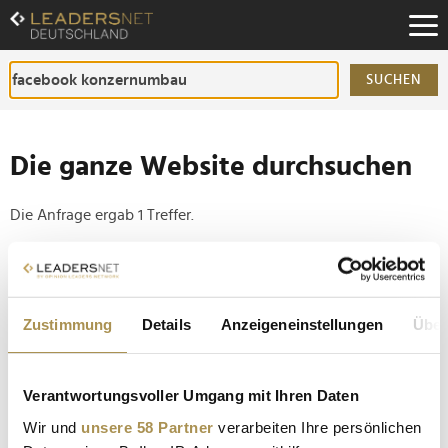
Zum
Inhalt
Zur
Fußzeilen-
SUCHEN
Navigation
Zur
Hauptnavigation
Die ganze Website durchsuchen
Die Anfrage ergab 1 Treffer.
Tipp
Seiten suchen, die genau diese Wortgruppe enthalten:
Zustimmung
Details
Anzeigeneinstellungen
Über
Setzen Sie die gesuchten Wörter zwischen
Anführungszeichen: zb "Vorname Nachname".
Verantwortungsvoller Umgang mit Ihren Daten
Meta plant weltweiten Stellenabbau im Zuge neuer
Wir und
unsere 58 Partner
verarbeiten Ihre persönlichen
KI-Strategie