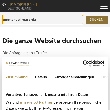
Zum
Inhalt
Zur
Fußzeilen-
SUCHEN
Navigation
Zur
Hauptnavigation
Die ganze Website durchsuchen
Die Anfrage ergab 1 Treffer.
Tipp
Seiten suchen, die genau diese Wortgruppe enthalten:
Zustimmung
Details
Anzeigeneinstellungen
Über
Setzen Sie die gesuchten Wörter zwischen
Anführungszeichen: zb "Vorname Nachname".
Verantwortungsvoller Umgang mit Ihren Daten
Wir und
unsere 58 Partner
verarbeiten Ihre persönlichen
Cannes: Goldene Palme geht an "Fjord"
Daten, wie z. B. Ihre IP-Adresse, mithilfe von