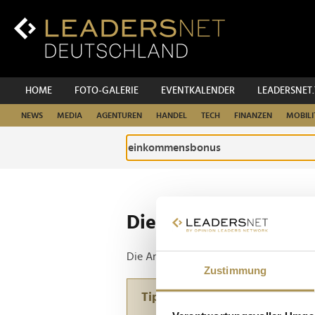
Zum
Inhalt
Zur
Fußzeilen-
Navigation
Zur
HOME
FOTO-GALERIE
EVENTKALENDER
LEADERSNET
Hauptnavigation
NEWS
MEDIA
AGENTUREN
HANDEL
TECH
FINANZEN
MOBILI
Die ganze Website d
Die Anfrage ergab 1 Treffer.
Zustimmung
Tipp