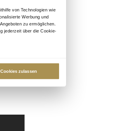
ithilfe von Technologien wie
onalisierte Werbung und
 Angeboten zu ermöglichen.
g jederzeit über die Cookie-
au sein können
zieren
Cookies zulassen
hre Präferenzen im
Abschnitt
 Medien anbieten zu können
hrer Verwendung unserer
 führen diese Informationen
ie im Rahmen Ihrer Nutzung