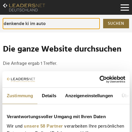
Zum
Inhalt
Zur
Fußzeilen-
SUCHEN
Navigation
Zur
Hauptnavigation
Die ganze Website durchsuchen
Die Anfrage ergab 1 Treffer.
Tipp
Seiten suchen, die genau diese Wortgruppe enthalten:
Zustimmung
Details
Anzeigeneinstellungen
Über
Setzen Sie die gesuchten Wörter zwischen
Anführungszeichen: zb "Vorname Nachname".
Verantwortungsvoller Umgang mit Ihren Daten
NVIDIA und Mercedes wollen ab 2027 KI-Robotaxis
Wir und
unsere 58 Partner
verarbeiten Ihre persönlichen
auf die Straße bringen