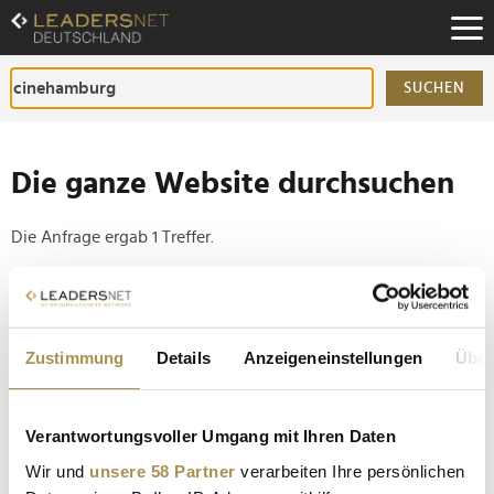
Zum
Inhalt
Zur
Fußzeilen-
SUCHEN
Navigation
Zur
Hauptnavigation
Die ganze Website durchsuchen
Die Anfrage ergab 1 Treffer.
Tipp
Seiten suchen, die genau diese Wortgruppe enthalten:
Zustimmung
Details
Anzeigeneinstellungen
Über
Setzen Sie die gesuchten Wörter zwischen
Anführungszeichen: zb "Vorname Nachname".
Verantwortungsvoller Umgang mit Ihren Daten
Roland Emmerich nimmt Gläserne Leinwand
Wir und
unsere 58 Partner
verarbeiten Ihre persönlichen
entgegen