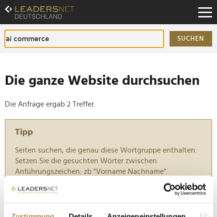
Zum
Inhalt
Zur
Fußzeilen-
SUCHEN
Navigation
Zur
Hauptnavigation
Die ganze Website durchsuchen
Die Anfrage ergab 2 Treffer.
Tipp
Seiten suchen, die genau diese Wortgruppe enthalten:
Setzen Sie die gesuchten Wörter zwischen
Anführungszeichen: zb "Vorname Nachname".
Amazons KI-Assistent Rufus: Zwölf Milliarden Euro
Zusatzumsatz durch Conversational Commerce
Zustimmung
Details
Anzeigeneinstellungen
Über