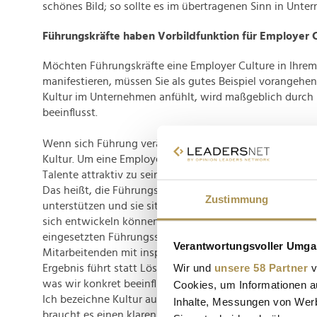
schönes Bild; so sollte es im übertragenen Sinn in Unte
Führungskräfte haben Vorbildfunktion für Employer 
Möchten Führungskräfte eine Employer Culture in Ihr
manifestieren, müssen Sie als gutes Beispiel vorangehen
Kultur im Unternehmen anfühlt, wird maßgeblich durch 
beeinflusst.
Wenn sich Führung verändert, verändert sich somit aut
Kultur. Um eine Employer Culture entstehen zu lassen u
Talente attraktiv zu sein, brauchen es eine entwicklungs
Das heißt, die Führungskräfte müssen ihre Mitarbeitende
Zustimmung
unterstützen und sie situationsangemessen fördern, da
sich entwickeln können. Das gelingt zum Beispiel durch
eingesetzten Führungsstil-Spektrums – etwa, indem die 
Verantwortungsvoller Umgan
Mitarbeitenden mit inspirierenden Fragen und Perspek
Wir und
unsere 58 Partner
v
Ergebnis führt statt Lösungen vorzugeben. Denn Führung
was wir konkret beeinflussen können. Und es ist unmitte
Cookies, um Informationen a
Ich bezeichne Kultur auch gern als Wirkungsschatten de
Inhalte, Messungen von Werb
braucht es einen klaren Fokus. Wenn ich Kultur entwicke