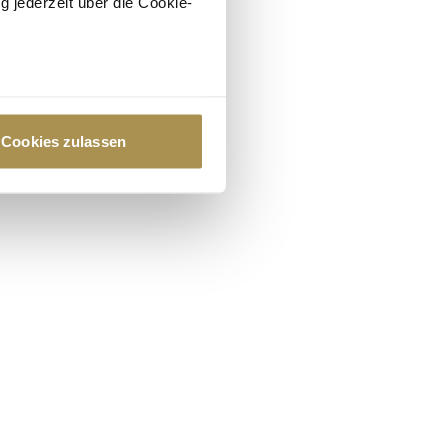
g jederzeit über die Cookie-
au sein können
zieren
Cookies zulassen
hre Präferenzen im
Abschnitt
 Medien anbieten zu können
hrer Verwendung unserer
 führen diese Informationen
ie im Rahmen Ihrer Nutzung