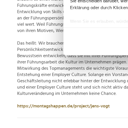
Sie entscheiden darüber, wer
Führungskräfte entwickeln. Hierbei wiederum darf es ab
Erklärung oder durch Klicken
Entwicklung von Skills und Methodenkompetenz gehen.
an der Führungspersönlichkeit außer Acht lasse, dann i
Wenn Sie es erlauben, würde
viel wert. Weil Führungskräfte Menschen sind, und Men
Informationen über Ih
von ihren Motiven, Werten, Mustern und Verhaltenspräf
Ihr Gerät durch aktiv
Das heißt: Wir brauchen Führungskräfteentwicklung, di
Erfahren Sie mehr darüber, w
Persönlichkeitsentwicklung ist. Führungskräfte müssen 
Einzelheiten
fest.
Bewusstsein entwickeln, dass sie mit ihrer Führungsper
ihrer Führungsarbeit die Kultur im Unternehmen prägen. 
Wir verwenden Cookies, um I
Mitwirkung des Topmanagements die wichtigste Voraus
und die Zugriffe auf unsere 
Entstehung einer Employer Culture. Solange ein Vorstan
Website an unsere Partner fü
Geschäftsleitung nicht erlebbar hinter der Entwicklung
möglicherweise mit weiteren
und einer Employer Culture steht und sich nicht aktiv da
der Dienste gesammelt habe
Kulturveränderung im Unternehmen keine Chance.
https://montagshappen.de/project/jens-vogt