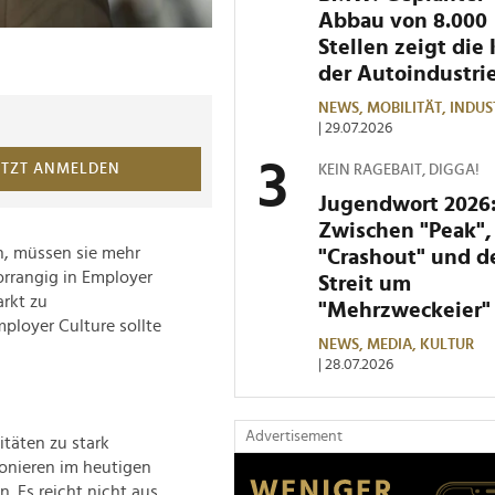
Abbau von 8.000
Stellen zeigt die 
der Autoindustri
NEWS,
MOBILITÄT,
INDUS
| 29.07.2026
ETZT ANMELDEN
KEIN RAGEBAIT, DIGGA!
Jugendwort 2026
Zwischen "Peak",
n, müssen sie mehr
"Crashout" und 
orrangig in Employer
Streit um
arkt zu
"Mehrzweckeier"
ployer Culture sollte
NEWS,
MEDIA,
KULTUR
| 28.07.2026
Advertisement
täten zu stark
onieren im heutigen
. Es reicht nicht aus,