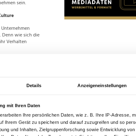
rnehmen sein.
Culture
em Unternehmen
. Denn wie sich die
ihr Verhalten
omatisch die
nd somit für Top-
orientierte Führung.
n in ihren Stärken
Details
Anzeigeneinstellungen
mit sie wachsen und
 eine Erweiterung des
Führungskraft ihre
g mit Ihren Daten
tivwechsel zum
erarbeiten Ihre persönlichen Daten, wie z. B. Ihre IP-Adresse, m
sverhalten ist das,
lbar kulturprägend.
uf Ihrem Gerät zu speichern und darauf zuzugreifen und so pers
r Führung. Insofern
ung und Inhalten, Zielgruppenforschung sowie Entwicklung von
ln will, muss ich