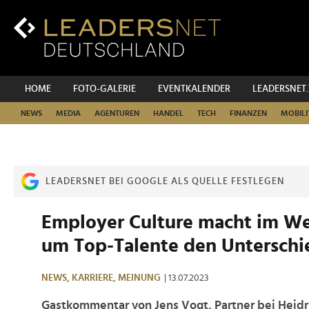
Zum
Inhalt
Zur
Fußzeilen-
Navigation
Zur
HOME
FOTO-GALERIE
EVENTKALENDER
LEADERSNET
Hauptnavigation
NEWS
MEDIA
AGENTUREN
HANDEL
TECH
FINANZEN
MOBILI
LEADERSNET BEI GOOGLE ALS QUELLE FESTLEGEN
Employer Culture macht im W
um Top-Talente den Unterschi
NEWS,
KARRIERE,
MEINUNG
| 13.07.2023
Gastkommentar von Jens Vogt, Partner bei Heidr