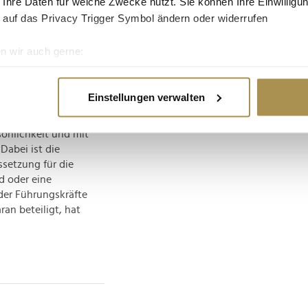
 Ihre Daten für welche Zwecke nutzt. Sie können Ihre Einwilligun
er nicht nur um die
 auf das Privacy Trigger Symbol ändern oder widerrufen
 Wenn ich die Arbeit
st der Aufwand nicht
n wir auch gerne:
schen sind geprägt
re geografische Lage erfassen, welche bis auf einige Meter gen
erenzen.
es Scannen nach bestimmten Merkmalen (Fingerprinting) identifi
Einstellungen verwalten
e auch
ie Ihre persönlichen Daten verarbeitet werden, und legen Sie I
das nötige
sönlichkeit und mit
Dabei ist die
nhalte und Anzeigen zu personalisieren, Funktionen für soziale
setzung für die
Website zu analysieren. Außerdem geben wir Informationen zu I
d oder eine
r soziale Medien, Werbung und Analysen weiter. Unsere Partner
 der Führungskräfte
 Daten zusammen, die Sie ihnen bereitgestellt haben oder die s
ran beteiligt, hat
n.