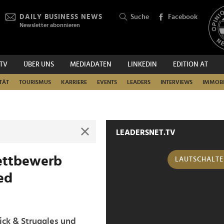
DAILY BUSINESS NEWS
Suche
Facebook
Newsletter abonnieren
.TV
ÜBER UNS
MEDIADATEN
LINKEDIN
EDITION AT
SUCHEN
TÄT
TOURISMUS
KARRIERE
EVENTS
LEADERS
INTERVIEWS
IMMOBI
LEADERSNET.TV
ettbewerb
LAUTSCHALT
ed
ick & Struggles und