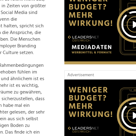
 in Zeiten von größter
Social Media sind
wenn die
 halten, spricht sich
 die Ansprüche, die
aben. Die Menschen
Employer Branding
 Culture setzen.
d Rahmenbedingungen
fgehoben fühlen im
Advertisement
 und ähnlichem ist es
mehr ist es wichtig,
eiräume zu gewähren,
 sicherzustellen, dass
h habe mal ein
ter gelesen, der sehr
ein aus sich selbst
htigen Boden zu
. Das finde ich ein