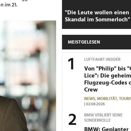
 im 21.
"Die Leute wollen einen
Skandal im Sommerloch"
MEISTGELESEN
LUFTFAHRT-INSIDER
Von "Philip" bis 
Lice": Die gehei
Flugzeug-Codes 
Crew
NEWS,
MOBILITÄT,
TOURI
| 02.08.2026
BMW VERLIERT SEINE
SONDERROLLE
BMW: Geplanter