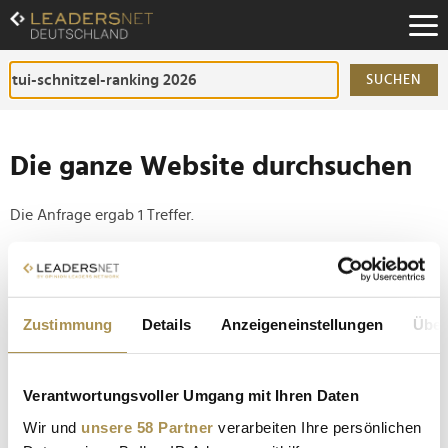
Zum
Inhalt
Zur
Fußzeilen-
SUCHEN
Navigation
Zur
Hauptnavigation
Die ganze Website durchsuchen
Die Anfrage ergab 1 Treffer.
Tipp
Seiten suchen, die genau diese Wortgruppe enthalten:
Zustimmung
Details
Anzeigeneinstellungen
Über
Setzen Sie die gesuchten Wörter zwischen
Anführungszeichen: zb "Vorname Nachname".
Verantwortungsvoller Umgang mit Ihren Daten
TUI-Schnitzel-Ranking 2026: KI kürt Wiener
Wir und
unsere 58 Partner
verarbeiten Ihre persönlichen
Institution zur Nummer 1 im DACH-Raum