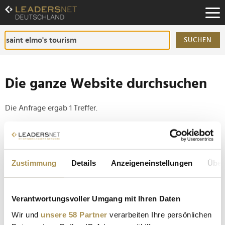
Zum
Inhalt
Zur
Fußzeilen-
SUCHEN
Navigation
Zur
Hauptnavigation
Die ganze Website durchsuchen
Die Anfrage ergab 1 Treffer.
Tipp
Seiten suchen, die genau diese Wortgruppe enthalten:
Zustimmung
Details
Anzeigeneinstellungen
Über
Setzen Sie die gesuchten Wörter zwischen
Anführungszeichen: zb "Vorname Nachname".
Verantwortungsvoller Umgang mit Ihren Daten
Saint Elmo’s Tourismusmarketing benennt sich um
Wir und
unsere 58 Partner
verarbeiten Ihre persönlichen
und hievt Tourismusexpertin Claudia Raith ins...