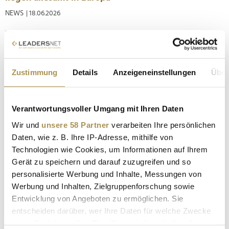
NEWS
| 18.06.2026
Wer eine Stadt zu Fuß erkundet, entdeckt oft mehr als auf
jeder klassischen Sightseeing-Tour. Ein aktuelles
internationales Ranking hat untersucht, welche Metropolen
sich weltweit besonders gut für Spaziergänge eignen. Das
Zustimmung
Details
Anzeigeneinstellungen
Über
Ergebnis: Die Top Ten liegen allesamt in Europa – angeführt
von Rom, gefolgt...
Verantwortungsvoller Umgang mit Ihren Daten
Das sind die günstigsten und teuersten
Wir und
unsere 58 Partner
verarbeiten Ihre persönlichen
Städtereisen in Europa
Daten, wie z. B. Ihre IP-Adresse, mithilfe von
Technologien wie Cookies, um Informationen auf Ihrem
NEWS
| 01.06.2026
Gerät zu speichern und darauf zuzugreifen und so
Trotz Rekordpreisen bei Flugtickets und geopolitischen
personalisierte Werbung und Inhalte, Messungen von
Herausforderungen bleibt der Markt für europäische Citytrips
Werbung und Inhalten, Zielgruppenforschung sowie
im Sommer 2026 dynamisch. Das aktuelle "Post Office City
Entwicklung von Angeboten zu ermöglichen. Sie
Costs Barometer" zeigt eine deutliche Verschiebung:
entscheiden darüber, wer Ihre Daten für welche Zwecke
Während skandinavische Metropolen die Budget-Obergrenze
nutzt. Sie können Ihre Einwilligung jederzeit über die
sprengen,...