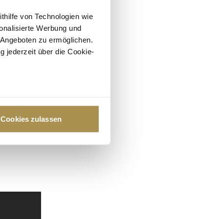
ithilfe von Technologien wie
onalisierte Werbung und
 Angeboten zu ermöglichen.
g jederzeit über die Cookie-
au sein können
zieren
Cookies zulassen
hre Präferenzen im
Abschnitt
 Medien anbieten zu können
hrer Verwendung unserer
 führen diese Informationen
ie im Rahmen Ihrer Nutzung