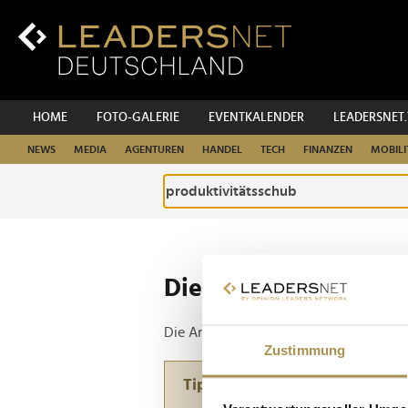
Zum
Inhalt
Zur
Fußzeilen-
Navigation
Zur
HOME
FOTO-GALERIE
EVENTKALENDER
LEADERSNET
Hauptnavigation
NEWS
MEDIA
AGENTUREN
HANDEL
TECH
FINANZEN
MOBILI
Die ganze Website d
Die Anfrage ergab 1 Treffer.
Zustimmung
Tipp