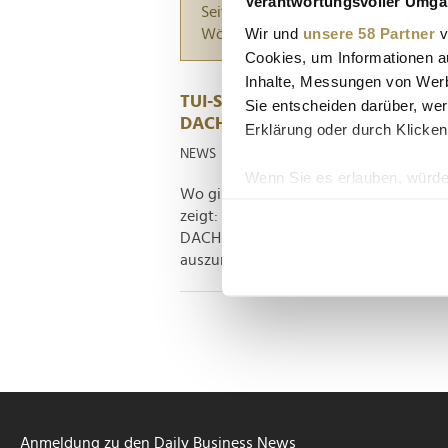
Verantwortungsvoller Umgan
Seiten suchen, die genau diese Wor
Wir und
unsere 58 Partner
v
Wörter zwischen Anführungszeiche
Cookies, um Informationen a
Inhalte, Messungen von Werb
TUI-Schnitzel-Ranking 2026: KI k
Sie entscheiden darüber, wer
DACH-Raum
Erklärung oder durch Klicken
NEWS
| 02.06.2026
Wenn Sie es erlauben, würde
Wo gibt es das beste Schnitzel? Eine 
Informationen über Ih
zeigt: Österreich dominiert die Spitzen
Ihr Gerät durch aktiv
DACH-Ranking an. Doch über allem steht
Erfahren Sie mehr darüber, w
auszumachen, wo es das beste Schnitze
Einzelheiten
fest.
Wir verwenden Cookies, um I
und die Zugriffe auf unsere 
Website an unsere Partner fü
möglicherweise mit weiteren
der Dienste gesammelt habe
Anmeldung zu den Daily Business News