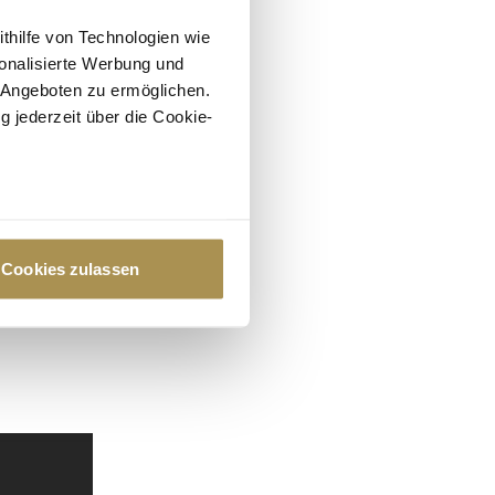
ithilfe von Technologien wie
onalisierte Werbung und
 Angeboten zu ermöglichen.
g jederzeit über die Cookie-
au sein können
zieren
Cookies zulassen
hre Präferenzen im
Abschnitt
 Medien anbieten zu können
hrer Verwendung unserer
 führen diese Informationen
ie im Rahmen Ihrer Nutzung