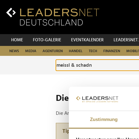
Zum
Inhalt
Zur
Fußzeilen-
Navigation
Zur
HOME
FOTO-GALERIE
EVENTKALENDER
LEADERSNET
Hauptnavigation
NEWS
MEDIA
AGENTUREN
HANDEL
TECH
FINANZEN
MOBILI
Die ganze Website d
Die Anfrage ergab 1 Treffer.
Zustimmung
Tipp