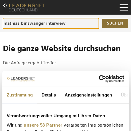
Zum
Inhalt
Zur
Fußzeilen-
SUCHEN
Navigation
Zur
Hauptnavigation
Die ganze Website durchsuchen
Die Anfrage ergab 1 Treffer.
Tipp
Seiten suchen, die genau diese Wortgruppe enthalten:
Zustimmung
Details
Anzeigeneinstellungen
Über
Setzen Sie die gesuchten Wörter zwischen
Anführungszeichen: zb "Vorname Nachname".
Verantwortungsvoller Umgang mit Ihren Daten
Professor Mathias Binswanger: "Die Messung von
Wir und
unsere 58 Partner
verarbeiten Ihre persönlichen
Arbeit anhand von Zeit verliert an Sinn"