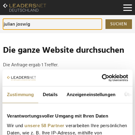
Zum
Inhalt
Zur
Fußzeilen-
SUCHEN
Navigation
Zur
Hauptnavigation
Die ganze Website durchsuchen
Die Anfrage ergab 1 Treffer.
Tipp
Seiten suchen, die genau diese Wortgruppe enthalten:
Zustimmung
Details
Anzeigeneinstellungen
Über
Setzen Sie die gesuchten Wörter zwischen
Anführungszeichen: zb "Vorname Nachname".
Verantwortungsvoller Umgang mit Ihren Daten
Wir und
unsere 58 Partner
verarbeiten Ihre persönlichen
McDonald’s zwischen Ehrenamt und Fußballfieber
Daten, wie z. B. Ihre IP-Adresse, mithilfe von