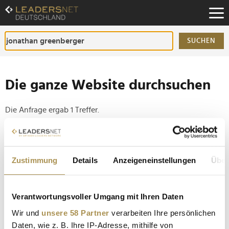
Zum
Inhalt
Zur
Fußzeilen-
SUCHEN
Navigation
Zur
Hauptnavigation
Die ganze Website durchsuchen
Die Anfrage ergab 1 Treffer.
Tipp
Seiten suchen, die genau diese Wortgruppe enthalten:
Zustimmung
Details
Anzeigeneinstellungen
Über
Setzen Sie die gesuchten Wörter zwischen
Anführungszeichen: zb "Vorname Nachname".
Verantwortungsvoller Umgang mit Ihren Daten
Wir und
unsere 58 Partner
verarbeiten Ihre persönlichen
Personalie: Jonathan Greenberger
Daten, wie z. B. Ihre IP-Adresse, mithilfe von