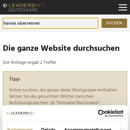
Zum
Inhalt
Zur
Fußzeilen-
SUCHEN
Navigation
Zur
Hauptnavigation
Die ganze Website durchsuchen
Die Anfrage ergab 2 Treffer.
Tipp
Seiten suchen, die genau diese Wortgruppe enthalten:
Setzen Sie die gesuchten Wörter zwischen
Anführungszeichen: zb "Vorname Nachname".
Klett: Mit Klarheit durch eine komplexe Welt
Zustimmung
Details
Anzeigeneinstellungen
Über