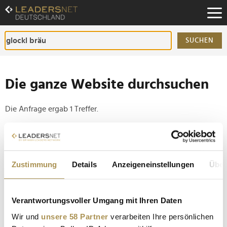
Zum
Inhalt
Zur
Fußzeilen-
SUCHEN
Navigation
Zur
Hauptnavigation
Die ganze Website durchsuchen
Die Anfrage ergab 1 Treffer.
Tipp
Seiten suchen, die genau diese Wortgruppe enthalten:
Zustimmung
Details
Anzeigeneinstellungen
Über
Setzen Sie die gesuchten Wörter zwischen
Anführungszeichen: zb "Vorname Nachname".
Verantwortungsvoller Umgang mit Ihren Daten
TUI-Schnitzel-Ranking 2026: KI kürt Wiener
Wir und
unsere 58 Partner
verarbeiten Ihre persönlichen
Institution zur Nummer 1 im DACH-Raum