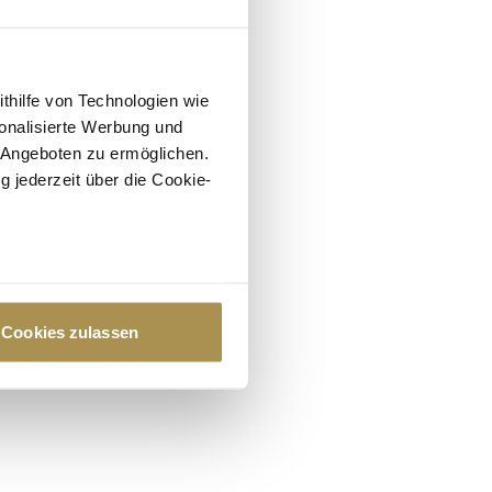
ithilfe von Technologien wie
onalisierte Werbung und
 Angeboten zu ermöglichen.
g jederzeit über die Cookie-
au sein können
zieren
Cookies zulassen
hre Präferenzen im
Abschnitt
 Medien anbieten zu können
hrer Verwendung unserer
 führen diese Informationen