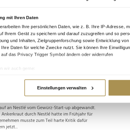
tgruppe enthalten: Setzen Sie die gesuchten
n: zb "Vorname Nachname".
g mit Ihren Daten
erarbeiten Ihre persönlichen Daten, wie z. B. Ihre IP-Adresse, m
eration mit Vanezia Blum ist marktreif
uf Ihrem Gerät zu speichern und darauf zuzugreifen und so pers
ung und Inhalten, Zielgruppenforschung sowie Entwicklung von
 Ihre Daten für welche Zwecke nutzt. Sie können Ihre Einwilligun
 auf Gewürzmischungen spezialisierte
 auf das Privacy Trigger Symbol ändern oder widerrufen
usammenarbeit mit der Influencerin Vanezia Blum
folgs des "Chili Knoblauch Salz" ist die größte
n wir auch gerne:
r erneuten...
re geografische Lage erfassen, welche bis auf einige Meter gen
es Scannen nach bestimmten Merkmalen (Fingerprinting) identifi
etzt Werbung für die Konkurrenz
Einstellungen verwalten
ie Ihre persönlichen Daten verarbeitet werden, und legen Sie I
kauf an Nestlé vom Gewürz-Start-up abgewandt.
nhalte und Anzeigen zu personalisieren, Funktionen für soziale
Ankerkraut durch Nestlé hatte im Frühjahr für
Website zu analysieren. Außerdem geben wir Informationen zu I
rnehmen musste zum Teil harte Kritik dafür
r soziale Medien, Werbung und Analysen weiter. Unsere Partner
n jetzt...