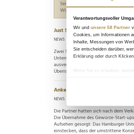
Seiten suchen, die genau diese Wor
Wörter zwischen Anführungszeiche
Verantwortungsvoller Umgan
Wir und
unsere 58 Partner
v
Just Spices: Zweite Gewürz-Koop
Cookies, um Informationen a
NEWS
| 23.03.2025
Inhalte, Messungen von Werb
Sie entscheiden darüber, wer
Zwei Stunden hat es gedauert, bis das
Erklärung oder durch Klicken
Unternehmen Just Spices seine erste Z
ausverkaufen konnte. Angesichts des Er
Wenn Sie es erlauben, würde
Überraschung eigentlich, dass es bis zu
Informationen über Ih
Ihr Gerät durch aktiv
Ankerkraut-Influencer machen j
Erfahren Sie mehr darüber, w
NEWS
| 29.09.2022
Einzelheiten
fest.
Die Partner hatten sich nach dem Ver
Wir verwenden Cookies, um I
Die Übernahme des Gewürze-Start-ups 
und die Zugriffe auf unsere 
Aufsehen gesorgt: Das Hamburger Unte
Website an unsere Partner fü
einstecken, dass der umstrittene Konzer