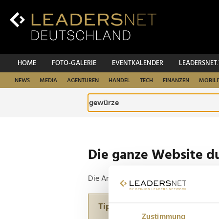
Zum
Inhalt
Zur
Fußzeilen-
Navigation
Zur
HOME
FOTO-GALERIE
EVENTKALENDER
LEADERSNET
Hauptnavigation
NEWS
MEDIA
AGENTUREN
HANDEL
TECH
FINANZEN
MOBILI
Die ganze Website d
Die Anfrage ergab 2 Treffer.
Tipp
Zustimmung