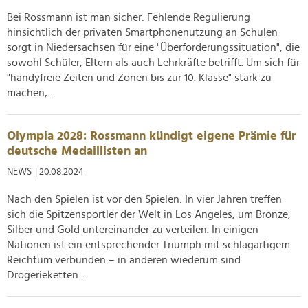
zu können und die Zugriffe auf unsere Website zu
Bei Rossmann ist man sicher: Fehlende Regulierung
analysieren. Außerdem geben wir Informationen zu Ihrer
hinsichtlich der privaten Smartphonenutzung an Schulen
Verwendung unserer Website an unsere Partner für
sorgt in Niedersachsen für eine "Überforderungssituation", die
soziale Medien, Werbung und Analysen weiter. Unsere
sowohl Schüler, Eltern als auch Lehrkräfte betrifft. Um sich für
Partner führen diese Informationen möglicherweise mit
"handyfreie Zeiten und Zonen bis zur 10. Klasse" stark zu
weiteren Daten zusammen, die Sie ihnen bereitgestellt
machen,...
haben oder die sie im Rahmen Ihrer Nutzung der Dienste
gesammelt haben.
Olympia 2028: Rossmann kündigt eigene Prämie für
deutsche Medaillisten an
NEWS
| 20.08.2024
Nach den Spielen ist vor den Spielen: In vier Jahren treffen
sich die Spitzensportler der Welt in Los Angeles, um Bronze,
Silber und Gold untereinander zu verteilen. In einigen
Nationen ist ein entsprechender Triumph mit schlagartigem
Reichtum verbunden – in anderen wiederum sind
Drogerieketten...