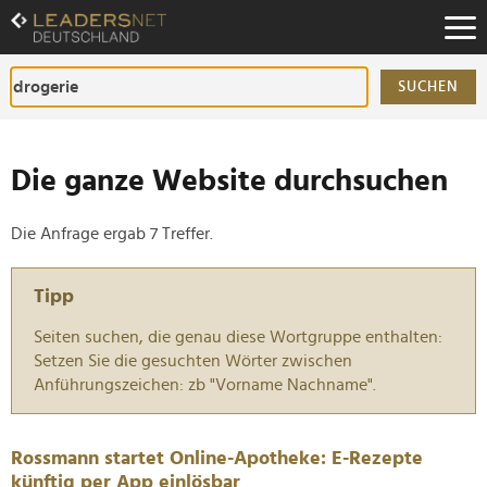
Zum
Inhalt
Zur
Fußzeilen-
SUCHEN
Navigation
Zur
Hauptnavigation
Die ganze Website durchsuchen
Die Anfrage ergab 7 Treffer.
Tipp
Seiten suchen, die genau diese Wortgruppe enthalten:
Setzen Sie die gesuchten Wörter zwischen
Anführungszeichen: zb "Vorname Nachname".
Rossmann startet Online-Apotheke: E-Rezepte
künftig per App einlösbar