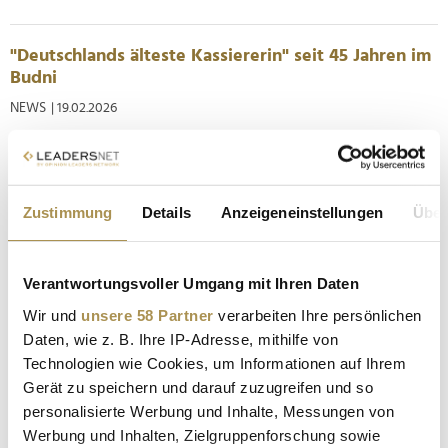
"Deutschlands älteste Kassiererin" seit 45 Jahren im
Budni
NEWS
| 19.02.2026
Mit 65 Jahren hätte Hannelore Labitzke zur
Jahrtausendwende in die verdiente Rente gehen können. Die
wenigsten Kunden der Budni-Filiale im Hamburger Alstertal-
Zustimmung
Details
Anzeigeneinstellungen
Über
Einkaufszentrum dürften damals geahnt haben, wie lange sie
die engagierte Kassiererin noch wiedersehen würden: Am
Donnerstag hat sie ihr...
Verantwortungsvoller Umgang mit Ihren Daten
Wir und
unsere 58 Partner
verarbeiten Ihre persönlichen
dm: Eigene Online-Apotheke geht an den Start
Daten, wie z. B. Ihre IP-Adresse, mithilfe von
NEWS
| 15.12.2025
Technologien wie Cookies, um Informationen auf Ihrem
Gerät zu speichern und darauf zuzugreifen und so
Konkurrenz für Anbieter wie Doc Morris und Shop Apotheke:
personalisierte Werbung und Inhalte, Messungen von
Um insbesondere den "Wünschen der jungen, online-affinen
Werbung und Inhalten, Zielgruppenforschung sowie
Zielgruppe" zu entsprechen, steigt die europaweit führende